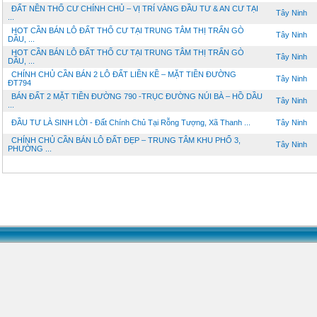
ĐẤT NỀN THỔ CƯ CHÍNH CHỦ – VỊ TRÍ VÀNG ĐẦU TƯ & AN CƯ TẠI
Tây Ninh
...
HOT CẦN BÁN LÔ ĐẤT THỔ CƯ TẠI TRUNG TÂM THỊ TRẤN GÒ
Tây Ninh
DẦU, ...
HOT CẦN BÁN LÔ ĐẤT THỔ CƯ TẠI TRUNG TÂM THỊ TRẤN GÒ
Tây Ninh
DẦU, ...
CHÍNH CHỦ CẦN BÁN 2 LÔ ĐẤT LIỀN KỀ – MẶT TIỀN ĐƯỜNG
Tây Ninh
ĐT794
BÁN ĐẤT 2 MẶT TIỀN ĐƯỜNG 790 -TRỤC ĐƯỜNG NÚI BÀ – HỒ DẦU
Tây Ninh
...
ĐẦU TƯ LÀ SINH LỜI - Đất Chính Chủ Tại Rỗng Tượng, Xã Thanh ...
Tây Ninh
CHÍNH CHỦ CẦN BÁN LÔ ĐẤT ĐẸP – TRUNG TÂM KHU PHỐ 3,
Tây Ninh
PHƯỜNG ...