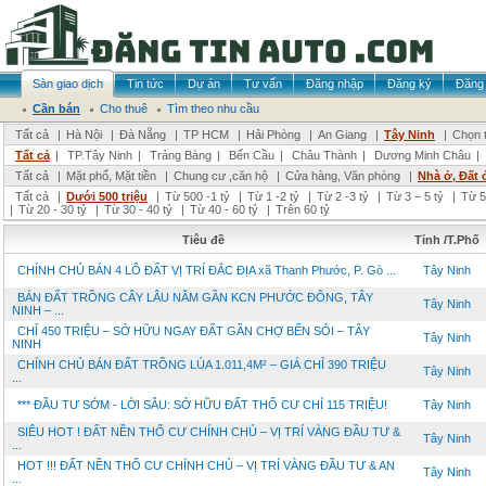
Sàn giao dịch
Tin tức
Dự án
Tư vấn
Đăng nhập
Đăng ký
Đăng 
Cần bán
Cho thuê
Tìm theo nhu cầu
Tất cả
|
Hà Nội
|
Đà Nẵng
|
TP HCM
|
Hải Phòng
|
An Giang
|
Tây Ninh
|
Chọn t
Tất cả
|
TP.Tây Ninh
|
Trảng Bàng
|
Bến Cầu
|
Châu Thành
|
Dương Minh Châu
|
Tất cả
|
Mặt phố, Mặt tiền
|
Chung cư ,căn hộ
|
Cửa hàng, Văn phòng
|
Nhà ở, Đất 
Tất cả
|
Dưới 500 triệu
|
Từ 500 -1 tỷ
|
Từ 1 -2 tỷ
|
Từ 2 -3 tỷ
|
Từ 3 – 5 tỷ
|
Từ 5
|
Từ 20 - 30 tỷ
|
Từ 30 - 40 tỷ
|
Từ 40 - 60 tỷ
|
Trên 60 tỷ
Tiêu đề
Tỉnh /T.Phố
CHÍNH CHỦ BÁN 4 LÔ ĐẤT VỊ TRÍ ĐẮC ĐỊA xã Thanh Phước, P. Gò ...
Tây Ninh
BÁN ĐẤT TRỒNG CÂY LÂU NĂM GẦN KCN PHƯỚC ĐÔNG, TÂY
Tây Ninh
NINH – ...
CHỈ 450 TRIỆU – SỞ HỮU NGAY ĐẤT GẦN CHỢ BẾN SỎI – TÂY
Tây Ninh
NINH
CHÍNH CHỦ BÁN ĐẤT TRỒNG LÚA 1.011,4M² – GIÁ CHỈ 390 TRIỆU
Tây Ninh
...
*** ĐẦU TƯ SỚM - LỜI SÂU: SỞ HỮU ĐẤT THỔ CƯ CHỈ 115 TRIỆU!
Tây Ninh
SIÊU HOT ! ĐẤT NỀN THỔ CƯ CHÍNH CHỦ – VỊ TRÍ VÀNG ĐẦU TƯ &
Tây Ninh
...
HOT !!! ĐẤT NỀN THỔ CƯ CHÍNH CHỦ – VỊ TRÍ VÀNG ĐẦU TƯ & AN
Tây Ninh
...