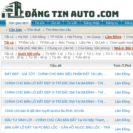
Sàn giao dịch
Tin tức
Dự án
Tư vấn
Đăng nhập
Đăng ký
Đăng 
Cần bán
Cho thuê
Tìm theo nhu cầu
Tất cả
|
Hà Nội
|
Đà Nẵng
|
TP HCM
|
Hải Phòng
|
An Giang
|
Lâm Đồng
|
Chọn
Tất cả
|
TP.Bảo Lộc
|
TP.Đà Lạt
|
Đức Trọng
|
Lâm Hà
|
Di Linh
|
Chọn quận huy
Tất cả
|
Mặt phố, Mặt tiền
|
Chung cư ,căn hộ
|
Cửa hàng, Văn phòng
|
Nhà ở, Đất 
Tất cả
|
Dưới 500 triệu
|
Từ 500 -1 tỷ
|
Từ 1 -2 tỷ
|
Từ 2 -3 tỷ
|
Từ 3 – 5 tỷ
|
Từ 5
|
Từ 20 - 30 tỷ
|
Từ 30 - 40 tỷ
|
Từ 40 - 60 tỷ
|
Trên 60 tỷ
Tiêu đề
Tỉnh /T.Phố
ĐẤT ĐẸP - GIÁ TỐT - CHÍNH CHỦ BÁN SIÊU PHẨM ĐẤT TẠI Liên ...
Lâm Đồng
CHÍNH CHỦ BÁN LÔ ĐẤT ĐẸP VỊ TRÍ ĐẮC ĐỊA TẠI BA ĐÌNH – THỊ ...
Lâm Đồng
CHÍNH CHỦ BÁN LÔ ĐẤT ĐẸP VỊ TRÍ ĐẮC ĐỊA TẠI BA ĐÌNH – THỊ ...
Lâm Đồng
CHÍNH CHỦ BÁN LÔ ĐẤT ĐẸP VỊ TRÍ ĐẮC ĐỊA TẠI BA ĐÌNH – THỊ ...
Lâm Đồng
Chính chủ bán lô đất tâm huyết tại khu Ba Đình, thị trấn ...
Lâm Đồng
ĐẦU TƯ SINH LỜI – CHÍNH CHỦ CẦN BÁN ĐẤT Tại Xã Hiệp Thạnh, ...
Lâm Đồng
BÁN GẤP LÔ ĐẤT TẠI P2 BẢO LỘC - GẦN HỒ NGỌC BẢO LỘC - TRẢ
Lâm Đồng
...