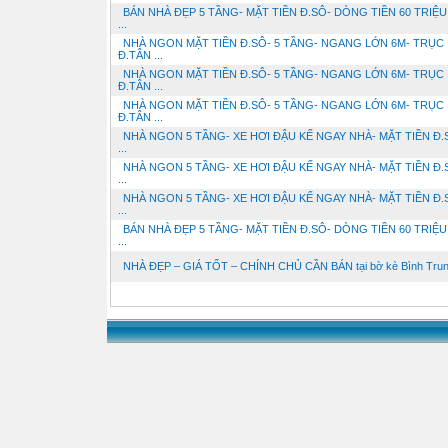
BÁN NHÀ ĐẸP 5 TẦNG- MẶT TIỀN Đ.SÔ- DÒNG TIỀN 60 TRIỆU
...
NHÀ NGON MẶT TIỀN Đ.SÔ- 5 TẦNG- NGANG LỚN 6M- TRỤC
Đ.TÂN ...
NHÀ NGON MẶT TIỀN Đ.SÔ- 5 TẦNG- NGANG LỚN 6M- TRỤC
Đ.TÂN ...
NHÀ NGON MẶT TIỀN Đ.SÔ- 5 TẦNG- NGANG LỚN 6M- TRỤC
Đ.TÂN ...
NHÀ NGON 5 TẦNG- XE HƠI ĐẬU KẾ NGAY NHÀ- MẶT TIỀN Đ.
...
NHÀ NGON 5 TẦNG- XE HƠI ĐẬU KẾ NGAY NHÀ- MẶT TIỀN Đ.
...
NHÀ NGON 5 TẦNG- XE HƠI ĐẬU KẾ NGAY NHÀ- MẶT TIỀN Đ.
...
BÁN NHÀ ĐẸP 5 TẦNG- MẶT TIỀN Đ.SÔ- DÒNG TIỀN 60 TRIỆU
...
NHÀ ĐẸP – GIÁ TỐT – CHÍNH CHỦ CẦN BÁN tại bờ kè Bình Trung