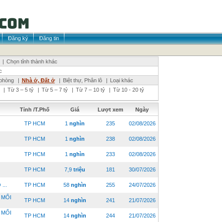
Đăng ký
Đăng tin
|
Chọn tỉnh thành khác
c
phòng
|
Nhà ở, Đất ở
|
Biệt thự, Phân lô
|
Loại khác
|
Từ 3 – 5 tỷ
|
Từ 5 – 7 tỷ
|
Từ 7 – 10 tỷ
|
Từ 10 - 20 tỷ
Tỉnh /T.Phố
Giá
Lượt xem
Ngày
TP HCM
1
nghìn
235
02/08/2026
TP HCM
1
nghìn
238
02/08/2026
TP HCM
1
nghìn
233
02/08/2026
TP HCM
7,9
triệu
181
30/07/2026
...
TP HCM
58
nghìn
255
24/07/2026
 MỔI
TP HCM
14
nghìn
241
21/07/2026
 MỔI
TP HCM
14
nghìn
244
21/07/2026