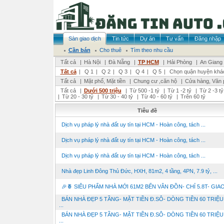
Sàn giao dịch
Tin tức
Dự án
Tư vấn
Đăng nhập
Cần bán
Cho thuê
Tìm theo nhu cầu
Tất cả
|
Hà Nội
|
Đà Nẵng
|
TP HCM
|
Hải Phòng
|
An Giang
Tất cả
|
Q 1
|
Q 2
|
Q 3
|
Q 4
|
Q 5
|
Chọn quận huyện khá
Tất cả
|
Mặt phố, Mặt tiền
|
Chung cư ,căn hộ
|
Cửa hàng, Văn 
Tất cả
|
Dưới 500 triệu
|
Từ 500 -1 tỷ
|
Từ 1 -2 tỷ
|
Từ 2 -3 tỷ
|
Từ 20 - 30 tỷ
|
Từ 30 - 40 tỷ
|
Từ 40 - 60 tỷ
|
Trên 60 tỷ
Tiêu đề
Dịch vụ pháp lý nhà đất uy tín tại HCM - Hoàn công, tách ...
Dịch vụ pháp lý nhà đất uy tín tại HCM - Hoàn công, tách ...
Dịch vụ pháp lý nhà đất uy tín tại HCM - Hoàn công, tách ...
Nhà đẹp Linh Đông Thủ Đức, HXH, 81m2, 4 tầng, 4PN, 7.9 tỷ, ...
🎉🍍 SIÊU PHẨM NHÀ MỚI 61M2 BẾN VÂN ĐỒN- CHỈ 5.8T- GIAO 
BÁN NHÀ ĐẸP 5 TẦNG- MẶT TIỀN Đ.SÔ- DÒNG TIỀN 60 TRIỆU
...
BÁN NHÀ ĐẸP 5 TẦNG- MẶT TIỀN Đ.SÔ- DÒNG TIỀN 60 TRIỆU
...