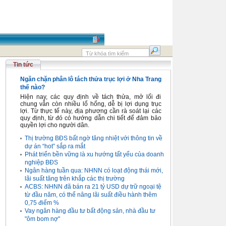
Tin tức
Ngăn chặn phân lô tách thửa trục lợi ở Nha Trang
thế nào?
Hiện nay, các quy định về tách thửa, mở lối đi
chung vẫn còn nhiều lổ hổng, dễ bị lợi dụng trục
lợi. Từ thực tế này, địa phương cần rà soát lại các
quy định, từ đó có hướng dẫn chi tiết để đảm bảo
quyền lợi cho người dân.
Thị trường BĐS bất ngờ tăng nhiệt với thông tin về
dự án “hot” sắp ra mắt
Phát triển bền vững là xu hướng tất yếu của doanh
nghiệp BĐS
Ngân hàng tuần qua: NHNN có loạt động thái mới,
lãi suất tăng trên khắp các thị trường
ACBS: NHNN đã bán ra 21 tỷ USD dự trữ ngoại tệ
từ đầu năm, có thể nâng lãi suất điều hành thêm
0,75 điểm %
Vay ngân hàng đầu tư bất động sản, nhà đầu tư
"ôm bom nợ"