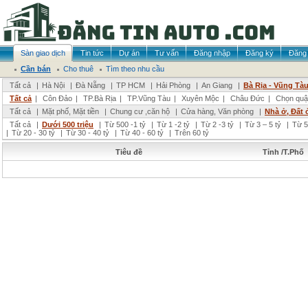
Sàn giao dịch
Tin tức
Dự án
Tư vấn
Đăng nhập
Đăng ký
Đăng 
Cần bán
Cho thuê
Tìm theo nhu cầu
Tất cả
|
Hà Nội
|
Đà Nẵng
|
TP HCM
|
Hải Phòng
|
An Giang
|
Bà Rịa - Vũng Tà
Tất cả
|
Côn Đảo
|
TP.Bà Rịa
|
TP.Vũng Tàu
|
Xuyên Mộc
|
Châu Đức
|
Chọn quậ
Tất cả
|
Mặt phố, Mặt tiền
|
Chung cư ,căn hộ
|
Cửa hàng, Văn phòng
|
Nhà ở, Đất 
Tất cả
|
Dưới 500 triệu
|
Từ 500 -1 tỷ
|
Từ 1 -2 tỷ
|
Từ 2 -3 tỷ
|
Từ 3 – 5 tỷ
|
Từ 5
|
Từ 20 - 30 tỷ
|
Từ 30 - 40 tỷ
|
Từ 40 - 60 tỷ
|
Trên 60 tỷ
Tiêu đề
Tỉnh /T.Phố