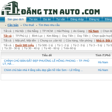
Sàn giao dịch
Tin tức
Dự án
Tư vấn
Đăng nhập
Đăng ký
Đăng 
Cần bán
Cho thuê
Tìm theo nhu cầu
Tất cả
|
Hà Nội
|
Đà Nẵng
|
TP HCM
|
Hải Phòng
|
An Giang
|
Hà Nam
|
Chọn tỉ
Tất cả
|
TP.Phủ Lý
|
Bình Lục
|
Kim Bảng
|
Duy Tiên
|
Duy Tiên
|
Chọn quận huy
Tất cả
|
Mặt phố, Mặt tiền
|
Chung cư ,căn hộ
|
Cửa hàng, Văn phòng
|
Nhà ở, Đất 
Tất cả
|
Dưới 500 triệu
|
Từ 500 -1 tỷ
|
Từ 1 -2 tỷ
|
Từ 2 -3 tỷ
|
Từ 3 – 5 tỷ
|
Từ 5
|
Từ 20 - 30 tỷ
|
Từ 30 - 40 tỷ
|
Từ 40 - 60 tỷ
|
Trên 60 tỷ
Tiêu đề
Tỉnh /T.Phố
CHÍNH CHỦ BÁN ĐẤT ĐẸP PHƯỜNG LÊ HỒNG PHONG – TP. PHỦ
Hà Nam
LÝ, HÀ ...
Chính chủ bán nhà 4 tầng siêu đẹp gần hồ Vân Sơn – Lê Hồng ...
Hà Nam