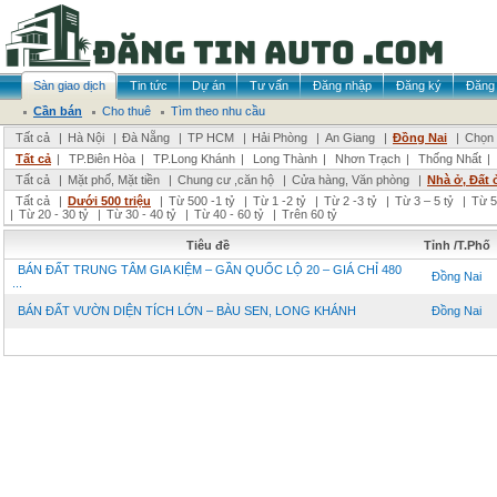
Sàn giao dịch
Tin tức
Dự án
Tư vấn
Đăng nhập
Đăng ký
Đăng 
Cần bán
Cho thuê
Tìm theo nhu cầu
Tất cả
|
Hà Nội
|
Đà Nẵng
|
TP HCM
|
Hải Phòng
|
An Giang
|
Đồng Nai
|
Chọn 
Tất cả
|
TP.Biên Hòa
|
TP.Long Khánh
|
Long Thành
|
Nhơn Trạch
|
Thống Nhất
|
Tất cả
|
Mặt phố, Mặt tiền
|
Chung cư ,căn hộ
|
Cửa hàng, Văn phòng
|
Nhà ở, Đất 
Tất cả
|
Dưới 500 triệu
|
Từ 500 -1 tỷ
|
Từ 1 -2 tỷ
|
Từ 2 -3 tỷ
|
Từ 3 – 5 tỷ
|
Từ 5
|
Từ 20 - 30 tỷ
|
Từ 30 - 40 tỷ
|
Từ 40 - 60 tỷ
|
Trên 60 tỷ
Tiêu đề
Tỉnh /T.Phố
BÁN ĐẤT TRUNG TÂM GIA KIỆM – GẦN QUỐC LỘ 20 – GIÁ CHỈ 480
Đồng Nai
...
BÁN ĐẤT VƯỜN DIỆN TÍCH LỚN – BÀU SEN, LONG KHÁNH
Đồng Nai