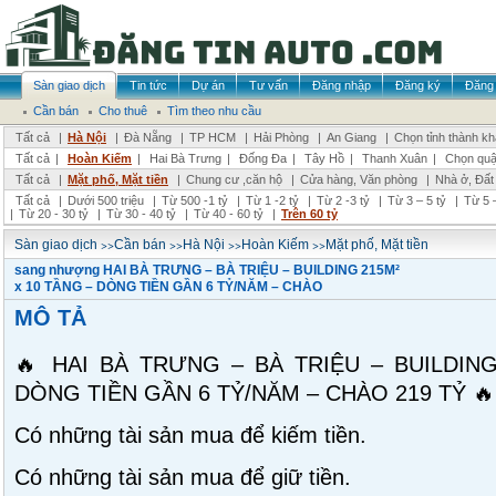
Sàn giao dịch
Tin tức
Dự án
Tư vấn
Đăng nhập
Đăng ký
Đăng 
Cần bán
Cho thuê
Tìm theo nhu cầu
Tất cả
|
Hà Nội
|
Đà Nẵng
|
TP HCM
|
Hải Phòng
|
An Giang
|
Chọn tỉnh thành k
Tất cả
|
Hoàn Kiếm
|
Hai Bà Trưng
|
Đống Đa
|
Tây Hồ
|
Thanh Xuân
|
Chọn quậ
Tất cả
|
Mặt phố, Mặt tiền
|
Chung cư ,căn hộ
|
Cửa hàng, Văn phòng
|
Nhà ở, Đất
Tất cả
|
Dưới 500 triệu
|
Từ 500 -1 tỷ
|
Từ 1 -2 tỷ
|
Từ 2 -3 tỷ
|
Từ 3 – 5 tỷ
|
Từ 5 –
|
Từ 20 - 30 tỷ
|
Từ 30 - 40 tỷ
|
Từ 40 - 60 tỷ
|
Trên 60 tỷ
>>
>>
>>
>>
Sàn giao dịch
Cần bán
Hà Nội
Hoàn Kiếm
Mặt phố, Mặt tiền
sang nhượng HAI BÀ TRƯNG – BÀ TRIỆU – BUILDING 215M²
x 10 TẦNG – DÒNG TIỀN GẦN 6 TỶ/NĂM – CHÀO
MÔ TẢ
🔥 HAI BÀ TRƯNG – BÀ TRIỆU – BUILDING
DÒNG TIỀN GẦN 6 TỶ/NĂM – CHÀO 219 TỶ 🔥
Có những tài sản mua để kiếm tiền.
Có những tài sản mua để giữ tiền.