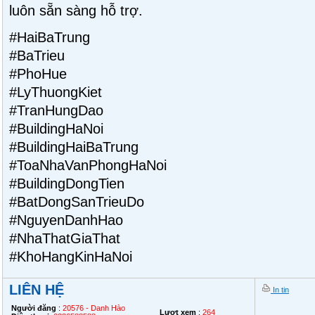
luôn sẵn sàng hỗ trợ.
#HaiBaTrung
#BaTrieu
#PhoHue
#LyThuongKiet
#TranHungDao
#BuildingHaNoi
#BuildingHaiBaTrung
#ToaNhaVanPhongHaNoi
#BuildingDongTien
#BatDongSanTrieuDo
#NguyenDanhHao
#NhaThatGiaThat
#KhoHangKinHaNoi
LIÊN HỆ
In tin
Người đăng
:
20576 - Danh Hào
Lượt xem
:
264