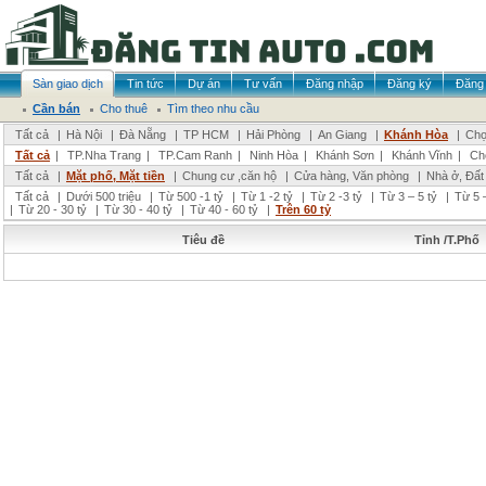
Sàn giao dịch
Tin tức
Dự án
Tư vấn
Đăng nhập
Đăng ký
Đăng 
Cần bán
Cho thuê
Tìm theo nhu cầu
Tất cả
|
Hà Nội
|
Đà Nẵng
|
TP HCM
|
Hải Phòng
|
An Giang
|
Khánh Hòa
|
Chọ
Tất cả
|
TP.Nha Trang
|
TP.Cam Ranh
|
Ninh Hòa
|
Khánh Sơn
|
Khánh Vĩnh
|
Ch
Tất cả
|
Mặt phố, Mặt tiền
|
Chung cư ,căn hộ
|
Cửa hàng, Văn phòng
|
Nhà ở, Đất
Tất cả
|
Dưới 500 triệu
|
Từ 500 -1 tỷ
|
Từ 1 -2 tỷ
|
Từ 2 -3 tỷ
|
Từ 3 – 5 tỷ
|
Từ 5 –
|
Từ 20 - 30 tỷ
|
Từ 30 - 40 tỷ
|
Từ 40 - 60 tỷ
|
Trên 60 tỷ
Tiêu đề
Tỉnh /T.Phố