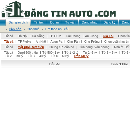
Sàn giao dịch
Tin tức
Dự án
Tư vấn
Đăng nhập
Đăng ký
Đăng 
Cần bán
Cho thuê
Tìm theo nhu cầu
Tất cả
|
Hà Nội
|
Đà Nẵng
|
TP HCM
|
Hải Phòng
|
An Giang
|
Gia Lai
|
Chọn tỉ
Tất cả
|
TP.Pleiku
|
An Khê
|
Ayun Pa
|
Chư Păh
|
Chư Prông
|
Chọn quận huyện
Tất cả
|
Mặt phố, Mặt tiền
|
Chung cư ,căn hộ
|
Cửa hàng, Văn phòng
|
Nhà ở, Đất
Tất cả
|
Dưới 500 triệu
|
Từ 500 -1 tỷ
|
Từ 1 -2 tỷ
|
Từ 2 -3 tỷ
|
Từ 3 – 5 tỷ
|
Từ 5 –
|
Từ 20 - 30 tỷ
|
Từ 30 - 40 tỷ
|
Từ 40 - 60 tỷ
|
Trên 60 tỷ
Tiêu đề
Tỉnh /T.Phố