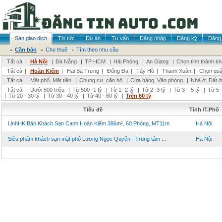
Sàn giao dịch
Tin tức
Dự án
Tư vấn
Đăng nhập
Đăng ký
Đăng 
Cần bán
Cho thuê
Tìm theo nhu cầu
Tất cả
|
Hà Nội
|
Đà Nẵng
|
TP HCM
|
Hải Phòng
|
An Giang
|
Chọn tỉnh thành k
Tất cả
|
Hoàn Kiếm
|
Hai Bà Trưng
|
Đống Đa
|
Tây Hồ
|
Thanh Xuân
|
Chọn quậ
Tất cả
|
Mặt phố, Mặt tiền
|
Chung cư ,căn hộ
|
Cửa hàng, Văn phòng
|
Nhà ở, Đất ở
Tất cả
|
Dưới 500 triệu
|
Từ 500 -1 tỷ
|
Từ 1 -2 tỷ
|
Từ 2 -3 tỷ
|
Từ 3 – 5 tỷ
|
Từ 5 –
|
Từ 20 - 30 tỷ
|
Từ 30 - 40 tỷ
|
Từ 40 - 60 tỷ
|
Trên 60 tỷ
Tiêu đề
Tỉnh /T.Phố
LinhHK Bán Khách Sạn Cạnh Hoàn Kiếm 386m², 60 Phòng, MT11m
Hà Nội
Siêu phẩm khách sạn mặt phố Lương Ngọc Quyến - Trung tâm ...
Hà Nội