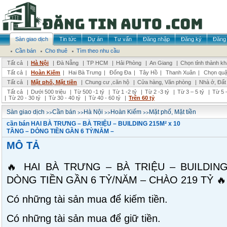
Sàn giao dịch
Tin tức
Dự án
Tư vấn
Đăng nhập
Đăng ký
Đăng 
Cần bán
Cho thuê
Tìm theo nhu cầu
Tất cả
|
Hà Nội
|
Đà Nẵng
|
TP HCM
|
Hải Phòng
|
An Giang
|
Chọn tỉnh thành k
Tất cả
|
Hoàn Kiếm
|
Hai Bà Trưng
|
Đống Đa
|
Tây Hồ
|
Thanh Xuân
|
Chọn quậ
Tất cả
|
Mặt phố, Mặt tiền
|
Chung cư ,căn hộ
|
Cửa hàng, Văn phòng
|
Nhà ở, Đất
Tất cả
|
Dưới 500 triệu
|
Từ 500 -1 tỷ
|
Từ 1 -2 tỷ
|
Từ 2 -3 tỷ
|
Từ 3 – 5 tỷ
|
Từ 5 –
|
Từ 20 - 30 tỷ
|
Từ 30 - 40 tỷ
|
Từ 40 - 60 tỷ
|
Trên 60 tỷ
>>
>>
>>
>>
Sàn giao dịch
Cần bán
Hà Nội
Hoàn Kiếm
Mặt phố, Mặt tiền
cần bán HAI BÀ TRƯNG – BÀ TRIỆU – BUILDING 215M² x 10
TẦNG – DÒNG TIỀN GẦN 6 TỶ/NĂM –
MÔ TẢ
🔥 HAI BÀ TRƯNG – BÀ TRIỆU – BUILDING
DÒNG TIỀN GẦN 6 TỶ/NĂM – CHÀO 219 TỶ 🔥
Có những tài sản mua để kiếm tiền.
Có những tài sản mua để giữ tiền.