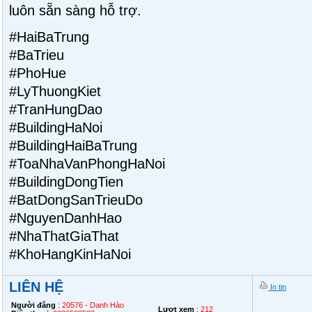
luôn sẵn sàng hỗ trợ.
#HaiBaTrung
#BaTrieu
#PhoHue
#LyThuongKiet
#TranHungDao
#BuildingHaNoi
#BuildingHaiBaTrung
#ToaNhaVanPhongHaNoi
#BuildingDongTien
#BatDongSanTrieuDo
#NguyenDanhHao
#NhaThatGiaThat
#KhoHangKinHaNoi
LIÊN HỆ
In tin
Người đăng
:
20576 - Danh Hào
Lượt xem
:
212