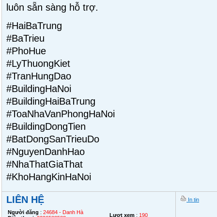
luôn sẵn sàng hỗ trợ.
#HaiBaTrung
#BaTrieu
#PhoHue
#LyThuongKiet
#TranHungDao
#BuildingHaNoi
#BuildingHaiBaTrung
#ToaNhaVanPhongHaNoi
#BuildingDongTien
#BatDongSanTrieuDo
#NguyenDanhHao
#NhaThatGiaThat
#KhoHangKinHaNoi
LIÊN HỆ
In tin
Người đăng
:
24684 - Danh Hà
Lượt xem
:
190