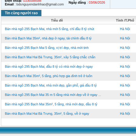
Điện thoại
:
0336588588
Ngày đăng
:
03/06/2026
Email
:
bdsnguyendanhhao@gmail.com
Tin cùng người rao
Tiêu đề
Tỉnh /T.Phố
Bán nhà ngõ 295 Bạch Mai, nhà mới 5 tầng, chỉ đầu 8 tỷ chút
Hà Nội
Bán nhà Bạch Mai 35m², nhà đẹp ở ngay, tài chính đầu 8 tỷ
Hà Nội
Bán nhà ngõ 295 Bạch Mai 5 tầng, vị trí đẹp, nhà mới tinh
Hà Nội
Bán nhà Bạch Mai Hai Bà Trưng, 35m², xây 5 tầng chắc chắn
Hà Nội
Bán nhà ngõ 295 Bạch Mai, đầu 8 tỷ có nhà mới đẹp ở ngay
Hà Nội
Bán nhà Bạch Mai 35m², 5 tầng, phù hợp gia đình trẻ ở luôn
Hà Nội
Bán nhà ngõ 295 Bạch Mai, nhà mới đẹp, gần phố, giá đầu 8 tỷ
Hà Nội
Bán nhà ngõ 295 Bạch Mai 35 m 5 tầng nhà mới đẹp về ở ngay ...
Hà Nội
Bán nhà ngõ 295 Bạch Mai 35m², 5 tầng, nhà mới đẹp, đầu 8 tỷ
Hà Nội
Bán nhà Bạch Mai Hai Bà Trưng, 35m², 5 tầng, về ở ngay
Hà Nội