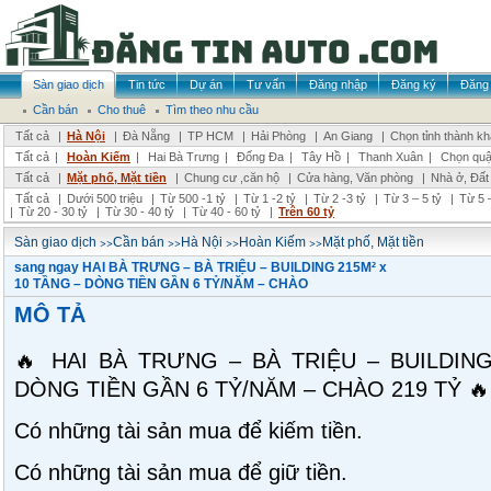
Sàn giao dịch
Tin tức
Dự án
Tư vấn
Đăng nhập
Đăng ký
Đăng 
Cần bán
Cho thuê
Tìm theo nhu cầu
Tất cả
|
Hà Nội
|
Đà Nẵng
|
TP HCM
|
Hải Phòng
|
An Giang
|
Chọn tỉnh thành k
Tất cả
|
Hoàn Kiếm
|
Hai Bà Trưng
|
Đống Đa
|
Tây Hồ
|
Thanh Xuân
|
Chọn quậ
Tất cả
|
Mặt phố, Mặt tiền
|
Chung cư ,căn hộ
|
Cửa hàng, Văn phòng
|
Nhà ở, Đất
Tất cả
|
Dưới 500 triệu
|
Từ 500 -1 tỷ
|
Từ 1 -2 tỷ
|
Từ 2 -3 tỷ
|
Từ 3 – 5 tỷ
|
Từ 5 –
|
Từ 20 - 30 tỷ
|
Từ 30 - 40 tỷ
|
Từ 40 - 60 tỷ
|
Trên 60 tỷ
>>
>>
>>
>>
Sàn giao dịch
Cần bán
Hà Nội
Hoàn Kiếm
Mặt phố, Mặt tiền
sang ngay HAI BÀ TRƯNG – BÀ TRIỆU – BUILDING 215M² x
10 TẦNG – DÒNG TIỀN GẦN 6 TỶ/NĂM – CHÀO
MÔ TẢ
🔥 HAI BÀ TRƯNG – BÀ TRIỆU – BUILDING
DÒNG TIỀN GẦN 6 TỶ/NĂM – CHÀO 219 TỶ 🔥
Có những tài sản mua để kiếm tiền.
Có những tài sản mua để giữ tiền.