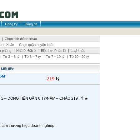
Đăng ký
Đăng tin
|
Chọn tỉnh thành khác
anh Xuân
|
Chọn quận huyện khác
n phòng
|
Nhà ở, Đất ở
|
Biệt thự, Phân lô
|
Loại khác
|
Từ 3 – 5 tỷ
|
Từ 5 – 7 tỷ
|
Từ 7 – 10 tỷ
|
Từ 10 - 20 tỷ
 Mặt tiền
5M²
219
tỷ
NG – DÒNG TIỀN GẦN 6 TỶ/NĂM – CHÀO 219 TỶ 🔥
âng tầm thương hiệu doanh nghiệp.