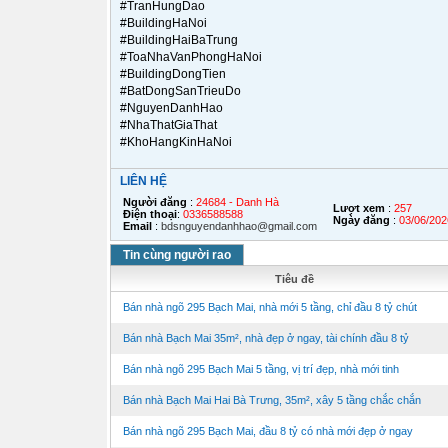
#TranHungDao
#BuildingHaNoi
#BuildingHaiBaTrung
#ToaNhaVanPhongHaNoi
#BuildingDongTien
#BatDongSanTrieuDo
#NguyenDanhHao
#NhaThatGiaThat
#KhoHangKinHaNoi
LIÊN HỆ
Người đăng
:
24684 - Danh Hà
Lượt xem
:
257
Điện thoại
:
0336588588
Ngày đăng
:
03/06/202
Email
:
bdsnguyendanhhao@gmail.com
Tin cùng người rao
Tiêu đề
Bán nhà ngõ 295 Bạch Mai, nhà mới 5 tầng, chỉ đầu 8 tỷ chút
Bán nhà Bạch Mai 35m², nhà đẹp ở ngay, tài chính đầu 8 tỷ
Bán nhà ngõ 295 Bạch Mai 5 tầng, vị trí đẹp, nhà mới tinh
Bán nhà Bạch Mai Hai Bà Trưng, 35m², xây 5 tầng chắc chắn
Bán nhà ngõ 295 Bạch Mai, đầu 8 tỷ có nhà mới đẹp ở ngay