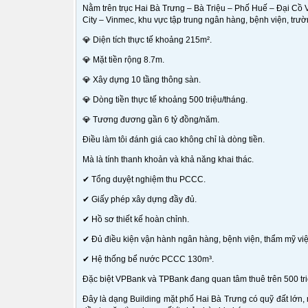
Nằm trên trục Hai Bà Trưng – Bà Triệu – Phố Huế – Đại Cồ
City – Vinmec, khu vực tập trung ngân hàng, bệnh viện, trườ
💎 Diện tích thực tế khoảng 215m².
💎 Mặt tiền rộng 8.7m.
💎 Xây dựng 10 tầng thông sàn.
💎 Dòng tiền thực tế khoảng 500 triệu/tháng.
💎 Tương đương gần 6 tỷ đồng/năm.
Điều làm tôi đánh giá cao không chỉ là dòng tiền.
Mà là tính thanh khoản và khả năng khai thác.
✔ Tổng duyệt nghiệm thu PCCC.
✔ Giấy phép xây dựng đầy đủ.
✔ Hồ sơ thiết kế hoàn chỉnh.
✔ Đủ điều kiện vận hành ngân hàng, bệnh viện, thẩm mỹ vi
✔ Hệ thống bể nước PCCC 130m³.
Đặc biệt VPBank và TPBank đang quan tâm thuê trên 500 tri
Đây là dạng Building mặt phố Hai Bà Trưng có quỹ đất lớn, 