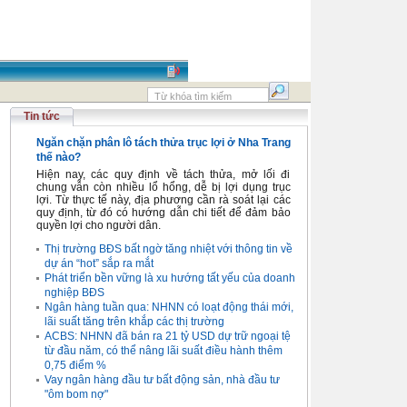
Tin tức
Ngăn chặn phân lô tách thửa trục lợi ở Nha Trang
thế nào?
Hiện nay, các quy định về tách thửa, mở lối đi
chung vẫn còn nhiều lổ hổng, dễ bị lợi dụng trục
lợi. Từ thực tế này, địa phương cần rà soát lại các
quy định, từ đó có hướng dẫn chi tiết để đảm bảo
quyền lợi cho người dân.
Thị trường BĐS bất ngờ tăng nhiệt với thông tin về
dự án “hot” sắp ra mắt
Phát triển bền vững là xu hướng tất yếu của doanh
nghiệp BĐS
Ngân hàng tuần qua: NHNN có loạt động thái mới,
lãi suất tăng trên khắp các thị trường
ACBS: NHNN đã bán ra 21 tỷ USD dự trữ ngoại tệ
từ đầu năm, có thể nâng lãi suất điều hành thêm
0,75 điểm %
Vay ngân hàng đầu tư bất động sản, nhà đầu tư
"ôm bom nợ"