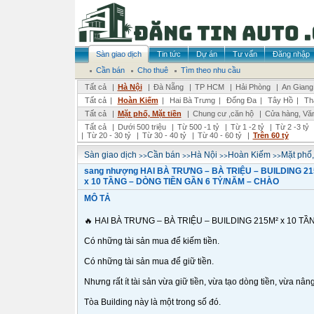
Sàn giao dịch
Tin tức
Dự án
Tư vấn
Đăng nhập
Cần bán
Cho thuê
Tìm theo nhu cầu
Tất cả
|
Hà Nội
|
Đà Nẵng
|
TP HCM
|
Hải Phòng
|
An Giang
Tất cả
|
Hoàn Kiếm
|
Hai Bà Trưng
|
Đống Đa
|
Tây Hồ
|
Th
Tất cả
|
Mặt phố, Mặt tiền
|
Chung cư ,căn hộ
|
Cửa hàng, Vă
Tất cả
|
Dưới 500 triệu
|
Từ 500 -1 tỷ
|
Từ 1 -2 tỷ
|
Từ 2 -3 tỷ
|
Từ 20 - 30 tỷ
|
Từ 30 - 40 tỷ
|
Từ 40 - 60 tỷ
|
Trên 60 tỷ
>>
>>
>>
>>
Sàn giao dịch
Cần bán
Hà Nội
Hoàn Kiếm
Mặt phố,
sang nhượng HAI BÀ TRƯNG – BÀ TRIỆU – BUILDING 21
x 10 TẦNG – DÒNG TIỀN GẦN 6 TỶ/NĂM – CHÀO
MÔ TẢ
🔥 HAI BÀ TRƯNG – BÀ TRIỆU – BUILDING 215M² x 10 TẦ
Có những tài sản mua để kiếm tiền.
Có những tài sản mua để giữ tiền.
Nhưng rất ít tài sản vừa giữ tiền, vừa tạo dòng tiền, vừa n
Tòa Building này là một trong số đó.