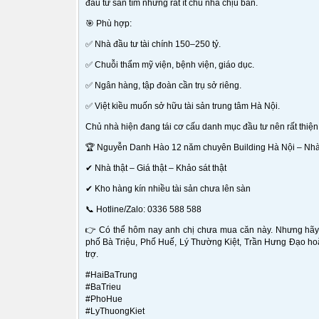
đầu tư săn tìm nhưng rất ít chủ nhà chịu bán.
🎯 Phù hợp:
✅ Nhà đầu tư tài chính 150–250 tỷ.
✅ Chuỗi thẩm mỹ viện, bệnh viện, giáo dục.
✅ Ngân hàng, tập đoàn cần trụ sở riêng.
✅ Việt kiều muốn sở hữu tài sản trung tâm Hà Nội.
Chủ nhà hiện đang tái cơ cấu danh mục đầu tư nên rất thiệ
🏆 Nguyễn Danh Hào 12 năm chuyên Building Hà Nội – Nhà 
✔ Nhà thật – Giá thật – Khảo sát thật
✔ Kho hàng kín nhiều tài sản chưa lên sàn
📞 Hotline/Zalo: 0336 588 588
👉 Có thể hôm nay anh chị chưa mua căn này. Nhưng hãy l
phố Bà Triệu, Phố Huế, Lý Thường Kiệt, Trần Hưng Đạo hoặc
trợ.
#HaiBaTrung
#BaTrieu
#PhoHue
#LyThuongKiet