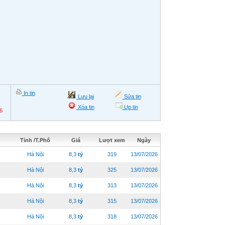
In tin
Lưu lại
Sửa tin
Xóa tin
Up tin
6
Tỉnh /T.Phố
Giá
Lượt xem
Ngày
Hà Nội
8,3
tỷ
319
13/07/2026
Hà Nội
8,3
tỷ
325
13/07/2026
Hà Nội
8,3
tỷ
313
13/07/2026
Hà Nội
8,3
tỷ
315
13/07/2026
Hà Nội
8,3
tỷ
318
13/07/2026