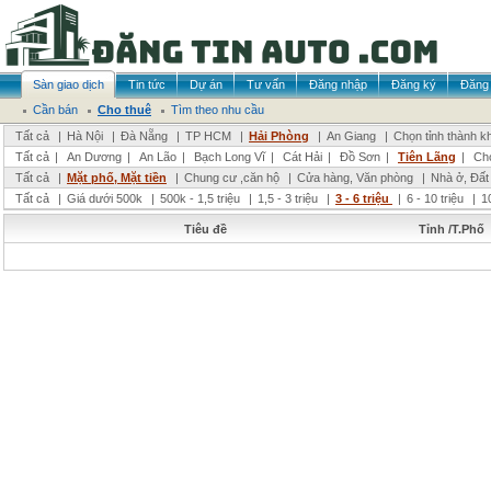
Sàn giao dịch
Tin tức
Dự án
Tư vấn
Đăng nhập
Đăng ký
Đăng 
Cần bán
Cho thuê
Tìm theo nhu cầu
Tất cả
|
Hà Nội
|
Đà Nẵng
|
TP HCM
|
Hải Phòng
|
An Giang
|
Chọn tỉnh thành k
Tất cả
|
An Dương
|
An Lão
|
Bạch Long Vĩ
|
Cát Hải
|
Đồ Sơn
|
Tiên Lãng
|
Ch
Tất cả
|
Mặt phố, Mặt tiền
|
Chung cư ,căn hộ
|
Cửa hàng, Văn phòng
|
Nhà ở, Đất
Tất cả
|
Giá dưới 500k
|
500k - 1,5 triệu
|
1,5 - 3 triệu
|
3 - 6 triệu
|
6 - 10 triệu
|
1
Tiêu đề
Tỉnh /T.Phố