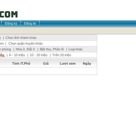
Đăng ký
Đăng tin
g
|
Chọn tỉnh thành khác
ơn
|
Chọn quận huyện khác
n phòng
|
Nhà ở, Đất ở
|
Biệt thự, Phân lô
|
Loại khác
riệu
|
6 - 10 triệu
|
10 - 20 triệu
|
Trên 20 triệu
Tỉnh /T.Phố
Giá
Lượt xem
Ngày