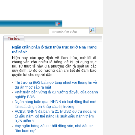
Tin tức
Ngăn chặn phân lô tách thửa trục lợi ở Nha Trang
thế nào?
Hiện nay, các quy định về tách thửa, mở lối đi
chung vẫn còn nhiều lổ hổng, dễ bị lợi dụng trục
lợi. Từ thực tế này, địa phương cần rà soát lại các
quy định, từ đó có hướng dẫn chi tiết để đảm bảo
quyền lợi cho người dân.
Thị trường BĐS bất ngờ tăng nhiệt với thông tin về
dự án “hot” sắp ra mắt
Phát triển bền vững là xu hướng tất yếu của doanh
nghiệp BĐS
Ngân hàng tuần qua: NHNN có loạt động thái mới,
lãi suất tăng trên khắp các thị trường
ACBS: NHNN đã bán ra 21 tỷ USD dự trữ ngoại tệ
từ đầu năm, có thể nâng lãi suất điều hành thêm
0,75 điểm %
Vay ngân hàng đầu tư bất động sản, nhà đầu tư
"ôm bom nợ"