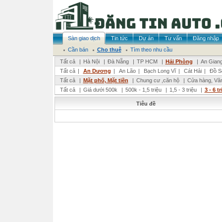
Sàn giao dịch
Tin tức
Dự án
Tư vấn
Đăng nhập
Cần bán
Cho thuê
Tìm theo nhu cầu
Tất cả
|
Hà Nội
|
Đà Nẵng
|
TP HCM
|
Hải Phòng
|
An Gian
Tất cả
|
An Dương
|
An Lão
|
Bạch Long Vĩ
|
Cát Hải
|
Đồ S
Tất cả
|
Mặt phố, Mặt tiền
|
Chung cư ,căn hộ
|
Cửa hàng, Vă
Tất cả
|
Giá dưới 500k
|
500k - 1,5 triệu
|
1,5 - 3 triệu
|
3 - 6 t
Tiêu đề