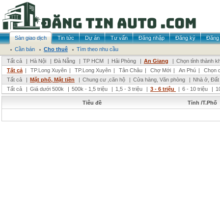
Sàn giao dịch
Tin tức
Dự án
Tư vấn
Đăng nhập
Đăng ký
Đăng 
Cần bán
Cho thuê
Tìm theo nhu cầu
Tất cả
|
Hà Nội
|
Đà Nẵng
|
TP HCM
|
Hải Phòng
|
An Giang
|
Chọn tỉnh thành k
Tất cả
|
TP.Long Xuyên
|
TP.Long Xuyên
|
Tân Châu
|
Chợ Mới
|
An Phú
|
Chọn 
Tất cả
|
Mặt phố, Mặt tiền
|
Chung cư ,căn hộ
|
Cửa hàng, Văn phòng
|
Nhà ở, Đất
Tất cả
|
Giá dưới 500k
|
500k - 1,5 triệu
|
1,5 - 3 triệu
|
3 - 6 triệu
|
6 - 10 triệu
|
1
Tiêu đề
Tỉnh /T.Phố