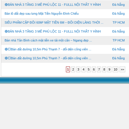
🔴BÁN NHÀ 3 TẦNG 3 MÊ PHÚ LỘC 11 - FULLL NỘI THẤT Y HÌNH
Đà Nẵng
Bán lô đất đẹp sau lưng Mặt Tiền Nguyễn Đình Chiểu
Đà Nẵng
SIÊU PHẨM CẶP ĐÔI 60M² MẶT TIỀN 6M – ĐỐI DIỆN LÀNG THỜI ...
TP HCM
🔴BÁN NHÀ 3 TẦNG 3 MÊ PHÚ LỘC 11 - FULLL NỘI THẤT Y HÌNH
Đà Nẵng
Bán nhà Tân Bình cách mặt tiền xe tải một căn – Ngang đẹp ...
TP HCM
🔴💥Bán đất đường 10,5m Phú Thạnh 7 - đối diện công viên ...
Đà Nẵng
🔴💥Bán đất đường 10,5m Phú Thạnh 7 - đối diện công viên ...
Đà Nẵng
1
2
3
4
5
6
7
8
9
10
>>