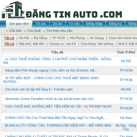
Sàn giao dịch
Tin tức
Dự án
Tư vấn
Đăng nhập
Đăng ký
Đăng 
Cần bán
Cho thuê
Tìm theo nhu cầu
Tất cả
|
Hà Nội
|
Đà Nẵng
|
TP HCM
|
Hải Phòng
|
An Giang
|
Chọn tỉnh thành kh
Tất cả
|
Mặt phố, Mặt tiền
|
Chung cư ,căn hộ
|
Cửa hàng, Văn phòng
|
Nhà ở, Đất 
Tiêu đề
Tỉnh /T.Phố
cc CHO THUÊ PHÒNG TẦNG 4 TẠI PHỐ CHỢ KHÂM THIÊN - ĐỐNG
Hà Nội
ĐA
Hàng hiếm Phú Nhuận ngang 7,2m, hẻm xe hơi 10 bước, full ...
TP HCM
VỊ TRÍ SIÊU ĐẸP - CHÍNH CHỦ CHO THUÊ MẶT BẰNG KINH -
TP HCM
ĐƯỜNG ...
Cho thuê căn hộ tập thể tầng 3 – Full tiện nghi
Hà Nội
Vinhomes Green Paradise chính là câu trả lời hoàn hảo cho ...
TP HCM
CHO THUÊ KHO XƯỞNG MẶT TIỀN HẺM XE TẢI – VỊ TRÍ ĐẸP NGAY
TP HCM
...
CHÍNH CHỦ Cần Cho Thuê Nhà Mặt Tiền Ngay Ngã Tư Hòa Ngãi, ...
Hà Nam
BLANCA CITY VŨNG TÀU: TOWNHOUSE HIẾM HÒI – MÔ HÌNH MINI
Bà Rịa - Vũng
...
Tàu
CHÍNH CHỦ BÁN 4 LÔ ĐẤT VỊ TRÍ ĐẮC ĐỊA xã Thanh Phước, P. Gò ...
Tây Ninh