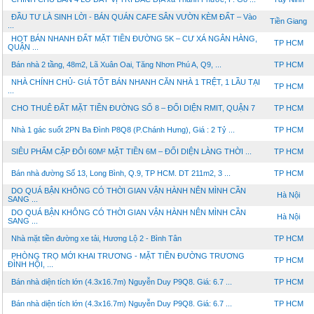
ĐẦU TƯ LÀ SINH LỜI - BÁN QUÁN CAFE SÂN VƯỜN KÈM ĐẤT – Vào
Tiền Giang
...
HOT BÁN NHANH ĐẤT MẶT TIỀN ĐƯỜNG 5K – CƯ XÁ NGÂN HÀNG,
TP HCM
QUẬN ...
Bán nhà 2 tầng, 48m2, Lã Xuân Oai, Tăng Nhơn Phú A, Q9, ...
TP HCM
NHÀ CHÍNH CHỦ- GIÁ TỐT BÁN NHANH CĂN NHÀ 1 TRỆT, 1 LẦU TẠI
TP HCM
...
CHO THUÊ ĐẤT MẶT TIỀN ĐƯỜNG SỐ 8 – ĐỐI DIỆN RMIT, QUẬN 7
TP HCM
Nhà 1 gác suốt 2PN Ba Đình P8Q8 (P.Chánh Hưng), Giá : 2 Tỷ ...
TP HCM
SIÊU PHẨM CẶP ĐÔI 60M² MẶT TIỀN 6M – ĐỐI DIỆN LÀNG THỜI ...
TP HCM
Bán nhà đường Số 13, Long Bình, Q.9, TP HCM. DT 211m2, 3 ...
TP HCM
DO QUÁ BẬN KHÔNG CÓ THỜI GIAN VẬN HÀNH NÊN MÌNH CẦN
Hà Nội
SANG ...
DO QUÁ BẬN KHÔNG CÓ THỜI GIAN VẬN HÀNH NÊN MÌNH CẦN
Hà Nội
SANG ...
Nhà mặt tiền đường xe tải, Hương Lộ 2 - Bình Tân
TP HCM
PHÒNG TRỌ MỚI KHAI TRƯƠNG - MẶT TIỀN ĐƯỜNG TRƯƠNG
TP HCM
ĐÌNH HỘI, ...
Bán nhà diện tích lớn (4.3x16.7m) Nguyễn Duy P9Q8. Giá: 6.7 ...
TP HCM
Bán nhà diện tích lớn (4.3x16.7m) Nguyễn Duy P9Q8. Giá: 6.7 ...
TP HCM