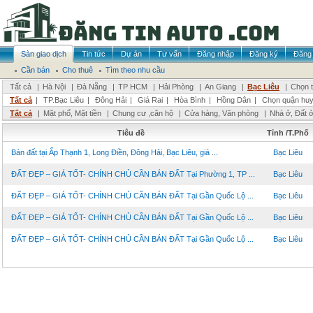
Sàn giao dịch
Tin tức
Dự án
Tư vấn
Đăng nhập
Đăng ký
Đăng 
Cần bán
Cho thuê
Tìm theo nhu cầu
Tất cả
|
Hà Nội
|
Đà Nẵng
|
TP HCM
|
Hải Phòng
|
An Giang
|
Bạc Liêu
|
Chọn t
Tất cả
|
TP.Bạc Liêu
|
Đông Hải
|
Giá Rai
|
Hòa Bình
|
Hồng Dân
|
Chọn quận hu
Tất cả
|
Mặt phố, Mặt tiền
|
Chung cư ,căn hộ
|
Cửa hàng, Văn phòng
|
Nhà ở, Đất 
Tiêu đề
Tỉnh /T.Phố
Bán đất tại Ấp Thạnh 1, Long Điền, Đông Hải, Bạc Liêu, giá ...
Bạc Liêu
ĐẤT ĐẸP – GIÁ TỐT- CHÍNH CHỦ CẦN BÁN ĐẤT Tại Phường 1, TP ...
Bạc Liêu
ĐẤT ĐẸP – GIÁ TỐT- CHÍNH CHỦ CẦN BÁN ĐẤT Tại Gần Quốc Lộ ...
Bạc Liêu
ĐẤT ĐẸP – GIÁ TỐT- CHÍNH CHỦ CẦN BÁN ĐẤT Tại Gần Quốc Lộ ...
Bạc Liêu
ĐẤT ĐẸP – GIÁ TỐT- CHÍNH CHỦ CẦN BÁN ĐẤT Tại Gần Quốc Lộ ...
Bạc Liêu