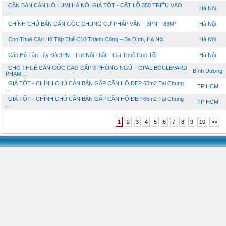
CẦN BÁN CĂN HỘ LUMI HÀ NỘI GIÁ TỐT - CẮT LỖ 350 TRIỆU VÀO
Hà Nội
...
CHÍNH CHỦ BÁN CĂN GÓC CHUNG CƯ PHÁP VÂN – 3PN – 83M²
Hà Nội
Cho Thuê Căn Hộ Tập Thể C10 Thành Công – Ba Đình, Hà Nội
Hà Nội
Căn Hộ Tân Tây Đô 3PN – Full Nội Thất – Giá Thuê Cực Tốt
Hà Nội
CHO THUÊ CĂN GÓC CAO CẤP 3 PHÒNG NGỦ – OPAL BOULEVARD
Bình Dương
PHẠM ...
GIÁ TỐT - CHÍNH CHỦ CẦN BÁN GẤP CĂN HỘ ĐẸP 65m2 Tại Chung
TP HCM
...
GIÁ TỐT - CHÍNH CHỦ CẦN BÁN GẤP CĂN HỘ ĐẸP 65m2 Tại Chung
TP HCM
...
1
2
3
4
5
6
7
8
9
10
>>