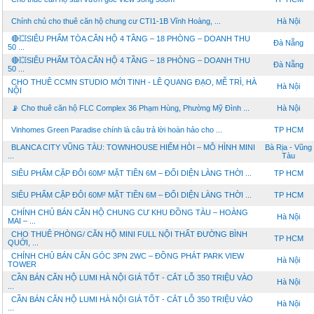
Chính chủ cho thuê căn hộ chung cư CTI1-1B Vĩnh Hoàng, ...
Hà Nội
🔴💥SIÊU PHẨM TÒA CĂN HỘ 4 TẦNG – 18 PHÒNG – DOANH THU
Đà Nẵng
50 ...
🔴💥SIÊU PHẨM TÒA CĂN HỘ 4 TẦNG – 18 PHÒNG – DOANH THU
Đà Nẵng
50 ...
CHO THUÊ CCMN STUDIO MỚI TINH - LÊ QUANG ĐẠO, MỄ TRÌ, HÀ
Hà Nội
NỘI
📡 Cho thuê căn hộ FLC Complex 36 Phạm Hùng, Phường Mỹ Đình ...
Hà Nội
Vinhomes Green Paradise chính là câu trả lời hoàn hảo cho ...
TP HCM
BLANCA CITY VŨNG TÀU: TOWNHOUSE HIẾM HÒI – MÔ HÌNH MINI
Bà Rịa - Vũng
...
Tàu
SIÊU PHẨM CẶP ĐÔI 60M² MẶT TIỀN 6M – ĐỐI DIỆN LÀNG THỜI ...
TP HCM
SIÊU PHẨM CẶP ĐÔI 60M² MẶT TIỀN 6M – ĐỐI DIỆN LÀNG THỜI ...
TP HCM
CHÍNH CHỦ BÁN CĂN HỘ CHUNG CƯ KHU ĐỒNG TÀU – HOÀNG
Hà Nội
MAI – ...
CHO THUÊ PHÒNG/ CĂN HỘ MINI FULL NỘI THẤT ĐƯỜNG BÌNH
TP HCM
QUỚI, ...
CHÍNH CHỦ BÁN CĂN GÓC 3PN 2WC – ĐỒNG PHÁT PARK VIEW
Hà Nội
TOWER
CẦN BÁN CĂN HỘ LUMI HÀ NỘI GIÁ TỐT - CẮT LỖ 350 TRIỆU VÀO
Hà Nội
...
CẦN BÁN CĂN HỘ LUMI HÀ NỘI GIÁ TỐT - CẮT LỖ 350 TRIỆU VÀO
Hà Nội
...