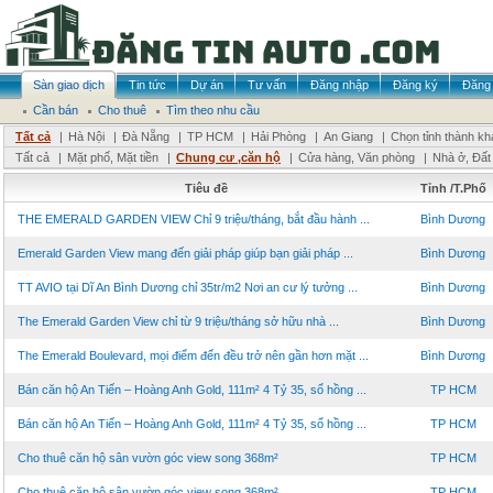
Sàn giao dịch
Tin tức
Dự án
Tư vấn
Đăng nhập
Đăng ký
Đăng 
Cần bán
Cho thuê
Tìm theo nhu cầu
Tất cả
|
Hà Nội
|
Đà Nẵng
|
TP HCM
|
Hải Phòng
|
An Giang
|
Chọn tỉnh thành kh
Tất cả
|
Mặt phố, Mặt tiền
|
Chung cư ,căn hộ
|
Cửa hàng, Văn phòng
|
Nhà ở, Đất
Tiêu đề
Tỉnh /T.Phố
THE EMERALD GARDEN VIEW Chỉ 9 triệu/tháng, bắt đầu hành ...
Bình Dương
Emerald Garden View mang đến giải pháp giúp bạn giải pháp ...
Bình Dương
TT AVIO tại Dĩ An Bình Dương chỉ 35tr/m2 Nơi an cư lý tưởng ...
Bình Dương
The Emerald Garden View chỉ từ 9 triệu/tháng sở hữu nhà ...
Bình Dương
The Emerald Boulevard, mọi điểm đến đều trở nên gần hơn mặt ...
Bình Dương
Bán căn hộ An Tiến – Hoàng Anh Gold, 111m² 4 Tỷ 35, sổ hồng ...
TP HCM
Bán căn hộ An Tiến – Hoàng Anh Gold, 111m² 4 Tỷ 35, sổ hồng ...
TP HCM
Cho thuê căn hộ sân vườn góc view song 368m²
TP HCM
Cho thuê căn hộ sân vườn góc view song 368m²
TP HCM