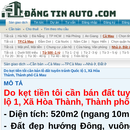
Sàn giao dịch
Tin tức
Dự án
Tư vấn
Đăng nhập
Đăng ký
Đăng 
Cần bán
Cho thuê
Tìm theo nhu cầu
Tất cả
|
Hà Nội
|
Đà Nẵng
|
TP HCM
|
Hải Phòng
|
An Giang
|
Cà Mau
|
Chọn tỉ
Tất cả
|
TP.Cà Mau
|
Đầm Dơi
|
Cái Nước
|
Năm Căn
|
Ngọc Hiển
|
Chọn quận h
Tất cả
|
Mặt phố, Mặt tiền
|
Chung cư ,căn hộ
|
Cửa hàng, Văn phòng
|
Nhà ở, Đất 
Tất cả
|
Dưới 500 triệu
|
Từ 500 -1 tỷ
|
Từ 1 -2 tỷ
|
Từ 2 -3 tỷ
|
Từ 3 – 5 tỷ
|
Từ 5 
|
Từ 20 - 30 tỷ
|
Từ 30 - 40 tỷ
|
Từ 40 - 60 tỷ
|
Trên 60 tỷ
>>
>>
>>
>>
Sàn giao dịch
Cần bán
Cà Mau
TP.Cà Mau
Nhà ở, Đất ở
Do kẹt tiền tôi cần bán lô đất tuyến tránh Quốc lộ 1, Xã Hòa
Thành, Thành phố Cà Mau
MÔ TẢ
Do kẹt tiền tôi cần bán đất t
lộ 1, Xã Hòa Thành, Thành ph
- Diện tích: 520m2 (ngang 10m
- Đất đẹp hướng Đông, vuôn