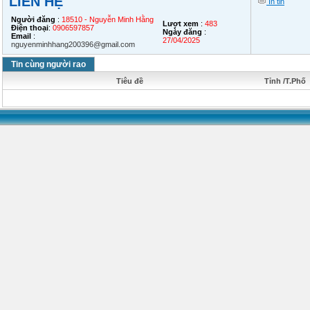
LIÊN HỆ
In tin
Người đăng
:
18510 - Nguyễn Minh Hằng
Lượt xem
:
483
Điện thoại
:
0906597857
Ngày đăng
:
Email
:
27/04/2025
nguyenminhhang200396@gmail.com
Tin cùng người rao
Tiêu đề
Tỉnh /T.Phố