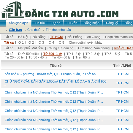
Sàn giao dịch
Tin tức
Dự án
Tư vấn
Đăng nhập
Đăng ký
Đăng 
Cần bán
Cho thuê
Tìm theo nhu cầu
Tất cả
|
Hà Nội
|
Đà Nẵng
|
TP HCM
|
Hải Phòng
|
An Giang
|
Chọn tỉnh thành kh
Tất cả
|
Q 1
|
Q 2
|
Q 3
|
Q 4
|
Q 5
|
Chọn quận huyện khác
Tất cả
|
Mặt phố, Mặt tiền
|
Chung cư ,căn hộ
|
Cửa hàng, Văn phòng
|
Nhà ở, Đất 
Tất cả
|
Dưới 500 triệu
|
Từ 500 -1 tỷ
|
Từ 1 -2 tỷ
|
Từ 2 -3 tỷ
|
Từ 3 – 5 tỷ
|
Từ 5 
|
Từ 20 - 30 tỷ
|
Từ 30 - 40 tỷ
|
Từ 40 - 60 tỷ
|
Trên 60 tỷ
Tiêu đề
Tỉnh /T.Phố
bán nhà NC phường Thới An mới, Q12 (Thạnh Xuân, P Thới An ...
TP HCM
CHỦ NGỘP CẦN BÁN GẤP 1.000m² ĐẤT VĨNH LỘC A – GIÁ CHỈ 900
TP HCM
...
Chính chủ bán nhà NC phường Thới An mới, Q12 (Thạnh Xuân, P ...
TP HCM
Chính chủ bán nhà NC phường Thới An mới, Q12 (Thạnh Xuân, P ...
TP HCM
Chính chủ bán nhà NC phường Thới An mới, Q12 (Thạnh Xuân, P ...
TP HCM
Chính chủ bán nhà NC phường Thới An mới, Q12 (Thạnh Xuân, P ...
TP HCM
Chính chủ bán nhà NC phường Thới An mới, Q12 (Thạnh Xuân, P ...
TP HCM