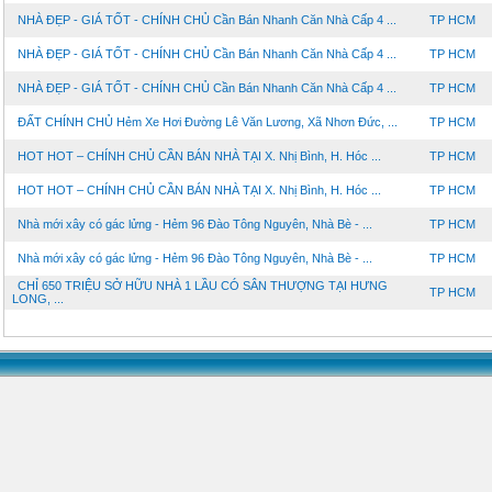
NHÀ ĐẸP - GIÁ TỐT - CHÍNH CHỦ Cần Bán Nhanh Căn Nhà Cấp 4 ...
TP HCM
NHÀ ĐẸP - GIÁ TỐT - CHÍNH CHỦ Cần Bán Nhanh Căn Nhà Cấp 4 ...
TP HCM
NHÀ ĐẸP - GIÁ TỐT - CHÍNH CHỦ Cần Bán Nhanh Căn Nhà Cấp 4 ...
TP HCM
ĐẤT CHÍNH CHỦ Hẻm Xe Hơi Đường Lê Văn Lương, Xã Nhơn Đức, ...
TP HCM
HOT HOT – CHÍNH CHỦ CẦN BÁN NHÀ TẠI X. Nhị Bình, H. Hóc ...
TP HCM
HOT HOT – CHÍNH CHỦ CẦN BÁN NHÀ TẠI X. Nhị Bình, H. Hóc ...
TP HCM
Nhà mới xây có gác lửng - Hẻm 96 Đào Tông Nguyên, Nhà Bè - ...
TP HCM
Nhà mới xây có gác lửng - Hẻm 96 Đào Tông Nguyên, Nhà Bè - ...
TP HCM
CHỈ 650 TRIỆU SỞ HỮU NHÀ 1 LẦU CÓ SÂN THƯỢNG TẠI HƯNG
TP HCM
LONG, ...