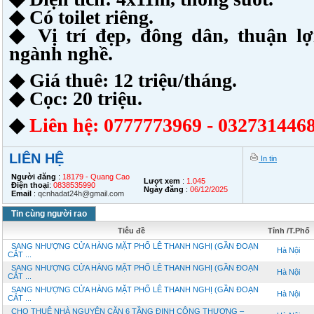
◆ Có toilet riêng.
◆ Vị trí đẹp, đông dân, thuận l
ngành nghề.
◆ Giá thuê: 12 triệu/tháng.
◆ Cọc: 20 triệu.
◆
Liên hệ: 0777773969 - 0327314468
LIÊN HỆ
In tin
Người đăng
:
18179 - Quang Cao
Lượt xem
:
1.045
Điện thoại
:
0838535990
Ngày đăng
:
06/12/2025
Email
:
qcnhadat24h@gmail.com
Tin cùng người rao
Tiêu đề
Tỉnh /T.Phố
SANG NHƯỢNG CỬA HÀNG MẶT PHỐ LÊ THANH NGHỊ (GẦN ĐOẠN
Hà Nội
CẮT ...
SANG NHƯỢNG CỬA HÀNG MẶT PHỐ LÊ THANH NGHỊ (GẦN ĐOẠN
Hà Nội
CẮT ...
SANG NHƯỢNG CỬA HÀNG MẶT PHỐ LÊ THANH NGHỊ (GẦN ĐOẠN
Hà Nội
CẮT ...
CHO THUÊ NHÀ NGUYÊN CĂN 6 TẦNG ĐỊNH CÔNG THƯỢNG –