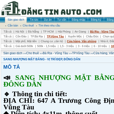
Sàn giao dịch
Tin tức
Dự án
Tư vấn
Đăng nhập
Đăng ký
Đăng 
Cần bán
Cho thuê
Tìm theo nhu cầu
Tất cả
|
Hà Nội
|
Đà Nẵng
|
TP HCM
|
Hải Phòng
|
An Giang
|
Bà Rịa - Vũng Tà
Tất cả
|
Côn Đảo
|
TP.Bà Rịa
|
TP.Vũng Tàu
|
Xuyên Mộc
|
Châu Đức
|
Chọn qu
Tất cả
|
Mặt phố, Mặt tiền
|
Chung cư ,căn hộ
|
Cửa hàng, Văn phòng
|
Nhà ở, Đất
Tất cả
|
Giá dưới 500k
|
500k - 1,5 triệu
|
1,5 - 3 triệu
|
3 - 6 triệu
|
6 - 10 triệu
|
10
>>
>>
>>
>>
Sàn giao dịch
Cho thuê
Bà Rịa - Vũng Tàu
TP.Vũng Tàu
Cửa hàng, Vă
SANG NHƯỢNG MẶT BẰNG - VỊ TRÍ ĐẸP, ĐÔNG DÂN
MÔ TẢ
📣
SANG NHƯỢNG MẶT BẰNG -
ĐÔNG DÂN
🔹 Thông tin chi tiết:
ĐỊA CHỈ: 647 A Trương Công Đị
Vũng Tàu
◆ Diện tích: 4x11m, thông suốt.