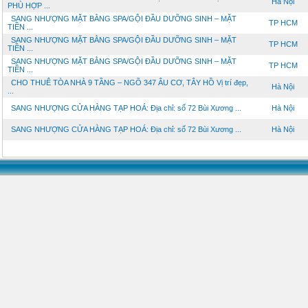
Hà Nội
PHÙ HỢP ...
SANG NHƯỢNG MẶT BẰNG SPA/GỘI ĐẦU DƯỠNG SINH – MẶT
TP HCM
TIỀN ...
SANG NHƯỢNG MẶT BẰNG SPA/GỘI ĐẦU DƯỠNG SINH – MẶT
TP HCM
TIỀN ...
SANG NHƯỢNG MẶT BẰNG SPA/GỘI ĐẦU DƯỠNG SINH – MẶT
TP HCM
TIỀN ...
CHO THUÊ TÒA NHÀ 9 TẦNG – NGÕ 347 ÂU CƠ, TÂY HỒ Vị trí đẹp,
Hà Nội
...
SANG NHƯỢNG CỬA HÀNG TẠP HOÁ: Địa chỉ: số 72 Bùi Xương ...
Hà Nội
SANG NHƯỢNG CỬA HÀNG TẠP HOÁ: Địa chỉ: số 72 Bùi Xương ...
Hà Nội