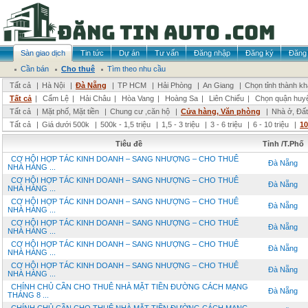
Sàn giao dịch
Tin tức
Dự án
Tư vấn
Đăng nhập
Đăng ký
Đăng 
Cần bán
Cho thuê
Tìm theo nhu cầu
Tất cả
|
Hà Nội
|
Đà Nẵng
|
TP HCM
|
Hải Phòng
|
An Giang
|
Chọn tỉnh thành k
Tất cả
|
Cẩm Lệ
|
Hải Châu
|
Hòa Vang
|
Hoàng Sa
|
Liên Chiểu
|
Chọn quận huy
Tất cả
|
Mặt phố, Mặt tiền
|
Chung cư ,căn hộ
|
Cửa hàng, Văn phòng
|
Nhà ở, Đất
Tất cả
|
Giá dưới 500k
|
500k - 1,5 triệu
|
1,5 - 3 triệu
|
3 - 6 triệu
|
6 - 10 triệu
|
10
Tiêu đề
Tỉnh /T.Phố
CƠ HỘI HỢP TÁC KINH DOANH – SANG NHƯỢNG – CHO THUÊ
Đà Nẵng
NHÀ HÀNG ...
CƠ HỘI HỢP TÁC KINH DOANH – SANG NHƯỢNG – CHO THUÊ
Đà Nẵng
NHÀ HÀNG ...
CƠ HỘI HỢP TÁC KINH DOANH – SANG NHƯỢNG – CHO THUÊ
Đà Nẵng
NHÀ HÀNG ...
CƠ HỘI HỢP TÁC KINH DOANH – SANG NHƯỢNG – CHO THUÊ
Đà Nẵng
NHÀ HÀNG ...
CƠ HỘI HỢP TÁC KINH DOANH – SANG NHƯỢNG – CHO THUÊ
Đà Nẵng
NHÀ HÀNG ...
CƠ HỘI HỢP TÁC KINH DOANH – SANG NHƯỢNG – CHO THUÊ
Đà Nẵng
NHÀ HÀNG ...
CHÍNH CHỦ CẦN CHO THUÊ NHÀ MẶT TIỀN ĐƯỜNG CÁCH MẠNG
Đà Nẵng
THÁNG 8 ...