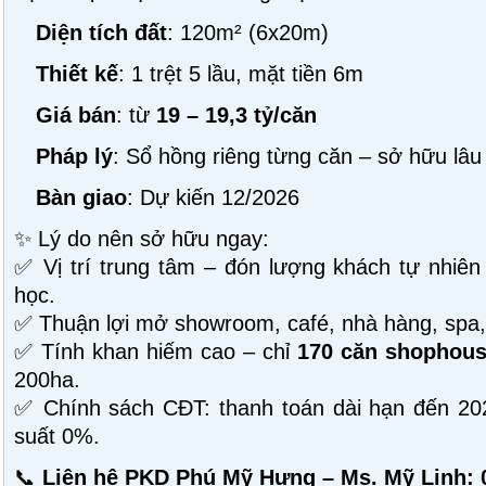
Diện tích đất
: 120m² (6x20m)
Thiết kế
: 1 trệt 5 lầu, mặt tiền 6m
Giá bán
: từ
19 – 19,3 tỷ/căn
Pháp lý
: Sổ hồng riêng từng căn – sở hữu lâu
Bàn giao
: Dự kiến 12/2026
✨ Lý do nên sở hữu ngay:
✅ Vị trí trung tâm – đón lượng khách tự nhiên
học.
✅ Thuận lợi mở showroom, café, nhà hàng, spa,
✅ Tính khan hiếm cao – chỉ
170 căn shophou
200ha.
✅ Chính sách CĐT: thanh toán dài hạn đến 202
suất 0%.
📞
Liên hệ PKD Phú Mỹ Hưng – Ms. Mỹ Linh: 