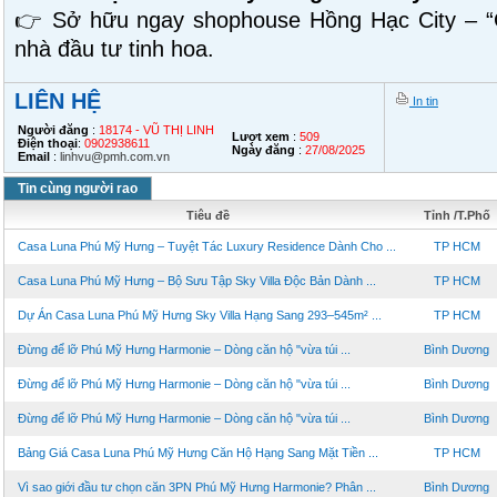
👉 Sở hữu ngay shophouse Hồng Hạc City – “
nhà đầu tư tinh hoa.
LIÊN HỆ
In tin
Người đăng
:
18174 - VŨ THỊ LINH
Lượt xem
:
509
Điện thoại
:
0902938611
Ngày đăng
:
27/08/2025
Email
:
linhvu@pmh.com.vn
Tin cùng người rao
Tiêu đề
Tỉnh /T.Phố
Casa Luna Phú Mỹ Hưng – Tuyệt Tác Luxury Residence Dành Cho ...
TP HCM
Casa Luna Phú Mỹ Hưng – Bộ Sưu Tập Sky Villa Độc Bản Dành ...
TP HCM
Dự Án Casa Luna Phú Mỹ Hưng Sky Villa Hạng Sang 293–545m² ...
TP HCM
Đừng để lỡ Phú Mỹ Hưng Harmonie – Dòng căn hộ "vừa túi ...
Bình Dương
Đừng để lỡ Phú Mỹ Hưng Harmonie – Dòng căn hộ "vừa túi ...
Bình Dương
Đừng để lỡ Phú Mỹ Hưng Harmonie – Dòng căn hộ "vừa túi ...
Bình Dương
Bảng Giá Casa Luna Phú Mỹ Hưng Căn Hộ Hạng Sang Mặt Tiền ...
TP HCM
Vì sao giới đầu tư chọn căn 3PN Phú Mỹ Hưng Harmonie? Phân ...
Bình Dương