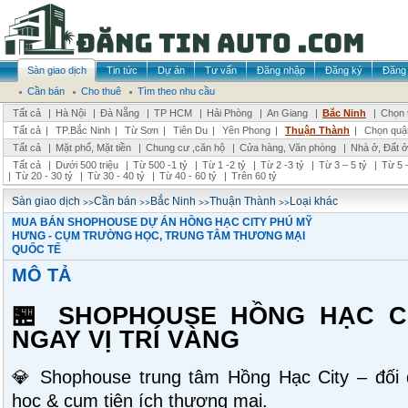
Sàn giao dịch
Tin tức
Dự án
Tư vấn
Đăng nhập
Đăng ký
Đăng 
Cần bán
Cho thuê
Tìm theo nhu cầu
Tất cả
|
Hà Nội
|
Đà Nẵng
|
TP HCM
|
Hải Phòng
|
An Giang
|
Bắc Ninh
|
Chọn 
Tất cả
|
TP.Bắc Ninh
|
Từ Sơn
|
Tiên Du
|
Yên Phong
|
Thuận Thành
|
Chọn quậ
Tất cả
|
Mặt phố, Mặt tiền
|
Chung cư ,căn hộ
|
Cửa hàng, Văn phòng
|
Nhà ở, Đất ở
Tất cả
|
Dưới 500 triệu
|
Từ 500 -1 tỷ
|
Từ 1 -2 tỷ
|
Từ 2 -3 tỷ
|
Từ 3 – 5 tỷ
|
Từ 5 –
|
Từ 20 - 30 tỷ
|
Từ 30 - 40 tỷ
|
Từ 40 - 60 tỷ
|
Trên 60 tỷ
>>
>>
>>
>>
Sàn giao dịch
Cần bán
Bắc Ninh
Thuận Thành
Loại khác
MUA BÁN SHOPHOUSE DỰ ÁN HỒNG HẠC CITY PHÚ MỸ
HƯNG - CỤM TRƯỜNG HỌC, TRUNG TÂM THƯƠNG MẠI
QUỐC TẾ
MÔ TẢ
🏪 SHOPHOUSE HỒNG HẠC C
NGAY VỊ TRÍ VÀNG
💎 Shophouse trung tâm Hồng Hạc City – đối d
học & cụm tiện ích thương mại.