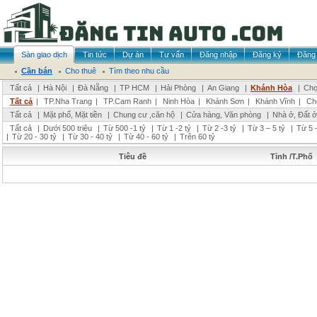
Sàn giao dịch
Tin tức
Dự án
Tư vấn
Đăng nhập
Đăng ký
Đăng 
Cần bán
Cho thuê
Tìm theo nhu cầu
Tất cả
|
Hà Nội
|
Đà Nẵng
|
TP HCM
|
Hải Phòng
|
An Giang
|
Khánh Hòa
|
Chọ
Tất cả
|
TP.Nha Trang
|
TP.Cam Ranh
|
Ninh Hòa
|
Khánh Sơn
|
Khánh Vĩnh
|
Ch
Tất cả
|
Mặt phố, Mặt tiền
|
Chung cư ,căn hộ
|
Cửa hàng, Văn phòng
|
Nhà ở, Đất ở
Tất cả
|
Dưới 500 triệu
|
Từ 500 -1 tỷ
|
Từ 1 -2 tỷ
|
Từ 2 -3 tỷ
|
Từ 3 – 5 tỷ
|
Từ 5 –
|
Từ 20 - 30 tỷ
|
Từ 30 - 40 tỷ
|
Từ 40 - 60 tỷ
|
Trên 60 tỷ
Tiêu đề
Tỉnh /T.Phố