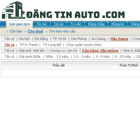
Sàn giao dịch
Tin tức
Dự án
Tư vấn
Đăng nhập
Đăng ký
Đăng 
Cần bán
Cho thuê
Tìm theo nhu cầu
Tất cả
|
Hà Nội
|
Đà Nẵng
|
TP HCM
|
Hải Phòng
|
An Giang
|
Hậu Giang
|
Chọn
Tất cả
|
TP.Vị Thanh
|
TX.Long Mỹ
|
Chọn quận huyện khác
Tất cả
|
Mặt phố, Mặt tiền
|
Chung cư ,căn hộ
|
Cửa hàng, Văn phòng
|
Nhà ở, Đất
Tất cả
|
Giá dưới 500k
|
500k - 1,5 triệu
|
1,5 - 3 triệu
|
3 - 6 triệu
|
6 - 10 triệu
|
10
Tiêu đề
Tỉnh /T.Phố