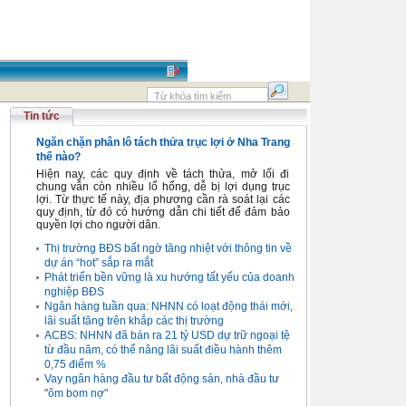
Tin tức
Ngăn chặn phân lô tách thửa trục lợi ở Nha Trang
thế nào?
Hiện nay, các quy định về tách thửa, mở lối đi
chung vẫn còn nhiều lổ hổng, dễ bị lợi dụng trục
lợi. Từ thực tế này, địa phương cần rà soát lại các
quy định, từ đó có hướng dẫn chi tiết để đảm bảo
quyền lợi cho người dân.
Thị trường BĐS bất ngờ tăng nhiệt với thông tin về
dự án “hot” sắp ra mắt
Phát triển bền vững là xu hướng tất yếu của doanh
nghiệp BĐS
Ngân hàng tuần qua: NHNN có loạt động thái mới,
lãi suất tăng trên khắp các thị trường
ACBS: NHNN đã bán ra 21 tỷ USD dự trữ ngoại tệ
từ đầu năm, có thể nâng lãi suất điều hành thêm
0,75 điểm %
Vay ngân hàng đầu tư bất động sản, nhà đầu tư
"ôm bom nợ"