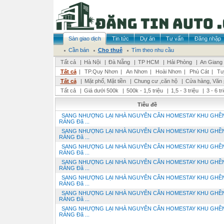
Sàn giao dịch
Tin tức
Dự án
Tư vấn
Đăng nhập
Cần bán
Cho thuê
Tìm theo nhu cầu
Tất cả
|
Hà Nội
|
Đà Nẵng
|
TP HCM
|
Hải Phòng
|
An Giang
Tất cả
|
TP.Quy Nhơn
|
An Nhơn
|
Hoài Nhơn
|
Phù Cát
|
Tu
Tất cả
|
Mặt phố, Mặt tiền
|
Chung cư ,căn hộ
|
Cửa hàng, Văn
Tất cả
|
Giá dưới 500k
|
500k - 1,5 triệu
|
1,5 - 3 triệu
|
3 - 6 t
Tiêu đề
SANG NHƯỢNG LẠI NHÀ NGUYÊN CĂN HOMESTAY KHU GHỀ
RÁNG Đã ...
SANG NHƯỢNG LẠI NHÀ NGUYÊN CĂN HOMESTAY KHU GHỀ
RÁNG Đã ...
SANG NHƯỢNG LẠI NHÀ NGUYÊN CĂN HOMESTAY KHU GHỀ
RÁNG Đã ...
SANG NHƯỢNG LẠI NHÀ NGUYÊN CĂN HOMESTAY KHU GHỀ
RÁNG Đã ...
SANG NHƯỢNG LẠI NHÀ NGUYÊN CĂN HOMESTAY KHU GHỀ
RÁNG Đã ...
SANG NHƯỢNG LẠI NHÀ NGUYÊN CĂN HOMESTAY KHU GHỀ
RÁNG Đã ...
SANG NHƯỢNG LẠI NHÀ NGUYÊN CĂN HOMESTAY KHU GHỀ
RÁNG Đã ...