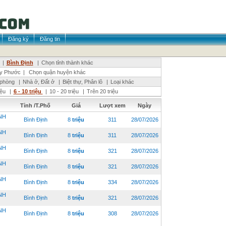
Đăng ký
Đăng tin
|
Bình Định
|
Chọn tỉnh thành khác
y Phước
|
Chọn quận huyện khác
 phòng
|
Nhà ở, Đất ở
|
Biệt thự, Phân lô
|
Loại khác
riệu
|
6 - 10 triệu
|
10 - 20 triệu
|
Trên 20 triệu
Tỉnh /T.Phố
Giá
Lượt xem
Ngày
NH
Bình Định
8
triệu
311
28/07/2026
NH
Bình Định
8
triệu
311
28/07/2026
NH
Bình Định
8
triệu
321
28/07/2026
NH
Bình Định
8
triệu
321
28/07/2026
NH
Bình Định
8
triệu
334
28/07/2026
NH
Bình Định
8
triệu
321
28/07/2026
NH
Bình Định
8
triệu
308
28/07/2026