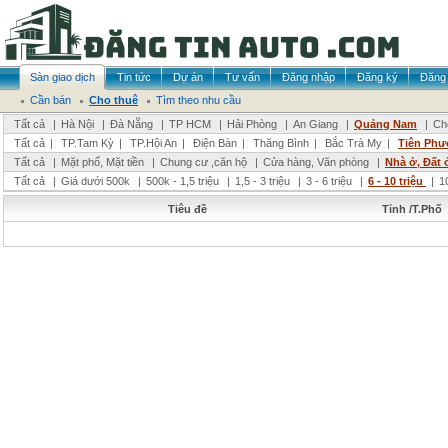
Sàn giao dịch
Tin tức
Dự án
Tư vấn
Đăng nhập
Đăng ký
Đăng 
Cần bán
Cho thuê
Tìm theo nhu cầu
Tất cả
|
Hà Nội
|
Đà Nẵng
|
TP HCM
|
Hải Phòng
|
An Giang
|
Quảng Nam
|
Ch
Tất cả
|
TP.Tam Kỳ
|
TP.Hội An
|
Điện Bàn
|
Thăng Bình
|
Bắc Trà My
|
Tiên Phư
Tất cả
|
Mặt phố, Mặt tiền
|
Chung cư ,căn hộ
|
Cửa hàng, Văn phòng
|
Nhà ở, Đất 
Tất cả
|
Giá dưới 500k
|
500k - 1,5 triệu
|
1,5 - 3 triệu
|
3 - 6 triệu
|
6 - 10 triệu
|
1
Tiêu đề
Tỉnh /T.Phố