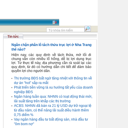
Tin tức
Ngăn chặn phân lô tách thửa trục lợi ở Nha Trang
thế nào?
Hiện nay, các quy định về tách thửa, mở lối đi
chung vẫn còn nhiều lổ hổng, dễ bị lợi dụng trục
lợi. Từ thực tế này, địa phương cần rà soát lại các
quy định, từ đó có hướng dẫn chi tiết để đảm bảo
quyền lợi cho người dân.
Thị trường BĐS bất ngờ tăng nhiệt với thông tin về
dự án “hot” sắp ra mắt
Phát triển bền vững là xu hướng tất yếu của doanh
nghiệp BĐS
Ngân hàng tuần qua: NHNN có loạt động thái mới,
lãi suất tăng trên khắp các thị trường
ACBS: NHNN đã bán ra 21 tỷ USD dự trữ ngoại tệ
từ đầu năm, có thể nâng lãi suất điều hành thêm
0,75 điểm %
Vay ngân hàng đầu tư bất động sản, nhà đầu tư
"ôm bom nợ"