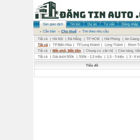
Sàn giao dịch
Tin tức
Dự án
Tư vấn
Đăng nhập
Cần bán
Cho thuê
Tìm theo nhu cầu
Tất cả
|
Hà Nội
|
Đà Nẵng
|
TP HCM
|
Hải Phòng
|
An Giang
Tất cả
|
TP.Biên Hòa
|
TP.Long Khánh
|
Long Thành
|
Nhơn Tr
Tất cả
|
Mặt phố, Mặt tiền
|
Chung cư ,căn hộ
|
Cửa hàng, Vă
Tất cả
|
Giá dưới 500k
|
500k - 1,5 triệu
|
1,5 - 3 triệu
|
3 - 6 t
Tiêu đề