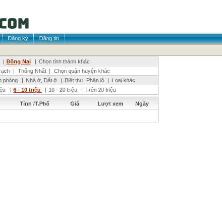
Đăng ký
Đăng tin
|
Đồng Nai
|
Chọn tỉnh thành khác
ạch
|
Thống Nhất
|
Chọn quận huyện khác
n phòng
|
Nhà ở, Đất ở
|
Biệt thự, Phân lô
|
Loại khác
riệu
|
6 - 10 triệu
|
10 - 20 triệu
|
Trên 20 triệu
Tỉnh /T.Phố
Giá
Lượt xem
Ngày