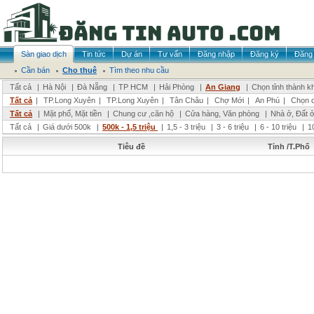
Sàn giao dịch
Tin tức
Dự án
Tư vấn
Đăng nhập
Đăng ký
Đăng 
Cần bán
Cho thuê
Tìm theo nhu cầu
Tất cả
|
Hà Nội
|
Đà Nẵng
|
TP HCM
|
Hải Phòng
|
An Giang
|
Chọn tỉnh thành k
Tất cả
|
TP.Long Xuyên
|
TP.Long Xuyên
|
Tân Châu
|
Chợ Mới
|
An Phú
|
Chọn 
Tất cả
|
Mặt phố, Mặt tiền
|
Chung cư ,căn hộ
|
Cửa hàng, Văn phòng
|
Nhà ở, Đất 
Tất cả
|
Giá dưới 500k
|
500k - 1,5 triệu
|
1,5 - 3 triệu
|
3 - 6 triệu
|
6 - 10 triệu
|
1
Tiêu đề
Tỉnh /T.Phố