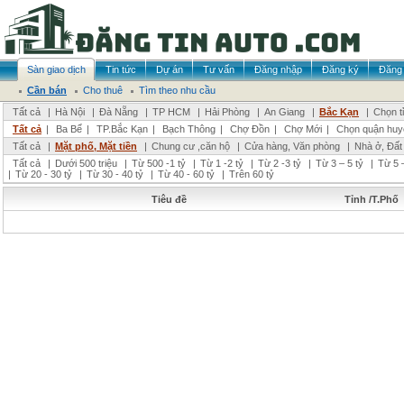
Sàn giao dịch
Tin tức
Dự án
Tư vấn
Đăng nhập
Đăng ký
Đăng 
Cần bán
Cho thuê
Tìm theo nhu cầu
Tất cả
|
Hà Nội
|
Đà Nẵng
|
TP HCM
|
Hải Phòng
|
An Giang
|
Bắc Kạn
|
Chọn t
Tất cả
|
Ba Bể
|
TP.Bắc Kạn
|
Bạch Thông
|
Chợ Đồn
|
Chợ Mới
|
Chọn quận huy
Tất cả
|
Mặt phố, Mặt tiền
|
Chung cư ,căn hộ
|
Cửa hàng, Văn phòng
|
Nhà ở, Đất
Tất cả
|
Dưới 500 triệu
|
Từ 500 -1 tỷ
|
Từ 1 -2 tỷ
|
Từ 2 -3 tỷ
|
Từ 3 – 5 tỷ
|
Từ 5 –
|
Từ 20 - 30 tỷ
|
Từ 30 - 40 tỷ
|
Từ 40 - 60 tỷ
|
Trên 60 tỷ
Tiêu đề
Tỉnh /T.Phố