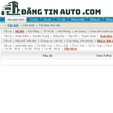
Sàn giao dịch
Tin tức
Dự án
Tư vấn
Đăng nhập
Đăng ký
Đăng 
Cần bán
Cho thuê
Tìm theo nhu cầu
Tất cả
|
Hà Nội
|
Đà Nẵng
|
TP HCM
|
Hải Phòng
|
An Giang
|
Chọn tỉnh thành k
Tất cả
|
Hoàn Kiếm
|
Hai Bà Trưng
|
Đống Đa
|
Tây Hồ
|
Thanh Xuân
|
Hoài Đức
Tất cả
|
Mặt phố, Mặt tiền
|
Chung cư ,căn hộ
|
Cửa hàng, Văn phòng
|
Nhà ở, Đất 
Tất cả
|
Dưới 500 triệu
|
Từ 500 -1 tỷ
|
Từ 1 -2 tỷ
|
Từ 2 -3 tỷ
|
Từ 3 – 5 tỷ
|
Từ 5 –
|
Từ 20 - 30 tỷ
|
Từ 30 - 40 tỷ
|
Từ 40 - 60 tỷ
|
Trên 60 tỷ
Tiêu đề
Tỉnh /T.Phố