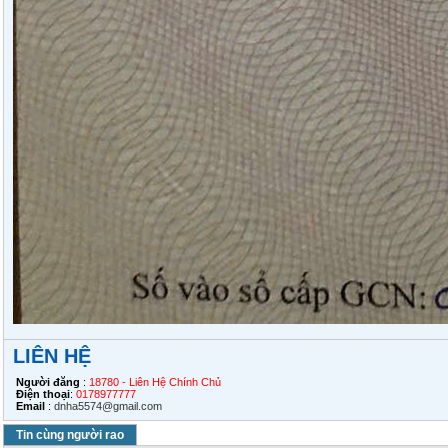
LIÊN HỆ
Người đăng
:
18780 - Liên Hệ Chính Chủ
Điện thoại
:
0178977777
Email
:
dnha5574@gmail.com
Tin cùng người rao