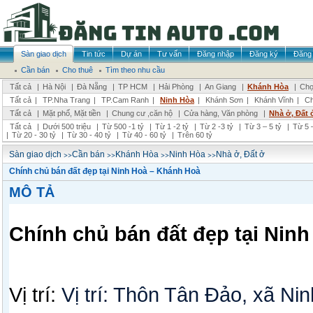
Sàn giao dịch
Tin tức
Dự án
Tư vấn
Đăng nhập
Đăng ký
Đăng 
Cần bán
Cho thuê
Tìm theo nhu cầu
Tất cả
|
Hà Nội
|
Đà Nẵng
|
TP HCM
|
Hải Phòng
|
An Giang
|
Khánh Hòa
|
Chọ
Tất cả
|
TP.Nha Trang
|
TP.Cam Ranh
|
Ninh Hòa
|
Khánh Sơn
|
Khánh Vĩnh
|
Ch
Tất cả
|
Mặt phố, Mặt tiền
|
Chung cư ,căn hộ
|
Cửa hàng, Văn phòng
|
Nhà ở, Đất 
Tất cả
|
Dưới 500 triệu
|
Từ 500 -1 tỷ
|
Từ 1 -2 tỷ
|
Từ 2 -3 tỷ
|
Từ 3 – 5 tỷ
|
Từ 5 –
|
Từ 20 - 30 tỷ
|
Từ 30 - 40 tỷ
|
Từ 40 - 60 tỷ
|
Trên 60 tỷ
>>
>>
>>
>>
Sàn giao dịch
Cần bán
Khánh Hòa
Ninh Hòa
Nhà ở, Đất ở
Chính chủ bán đất đẹp tại Ninh Hoà – Khánh Hoà
MÔ TẢ
Chính chủ bán đất đẹp tại Nin
Vị trí:
Vị trí: Thôn Tân Đảo, xã N